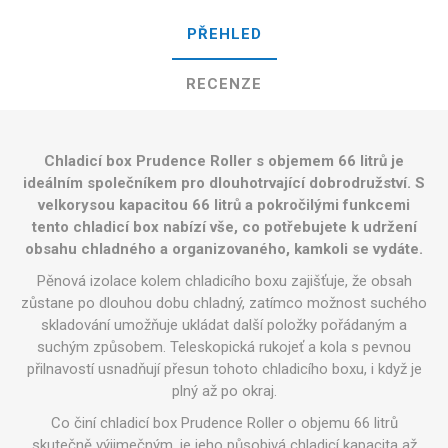
PŘEHLED
RECENZE
Chladicí box Prudence Roller s objemem 66 litrů je
ideálním společníkem pro dlouhotrvající dobrodružství. S
velkorysou kapacitou 66 litrů a pokročilými funkcemi
tento chladicí box nabízí vše, co potřebujete k udržení
obsahu chladného a organizovaného, kamkoli se vydáte.
Pěnová izolace kolem chladicího boxu zajišťuje, že obsah
zůstane po dlouhou dobu chladný, zatímco možnost suchého
skladování umožňuje ukládat další položky pořádaným a
suchým způsobem. Teleskopická rukojeť a kola s pevnou
přilnavostí usnadňují přesun tohoto chladicího boxu, i když je
plný až po okraj.
Co činí chladicí box Prudence Roller o objemu 66 litrů
skutečně výjimečným, je jeho působivá chladicí kapacita až