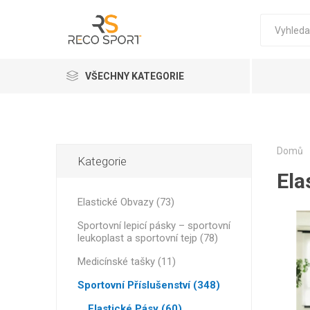
VŠECHNY KATEGORIE
Elastické Obvazy
FITNESS
ELASTIC
D3 TAPE 
DOPLŇKY
ELASTIC
KRÉMY P
PŘÍSLUŠ
KOMPRE
FOTBAL
PŘÍSLUŠ
Kinesiologické pásy
Domů
Kategorie
Ela
Sportovní lepicí pásky – sportovní leukoplast a sportovní tejp
Elastické Obvazy (73)
Doplňky
Sportovní lepicí pásky – sportovní
Sportovní Příslušenství
leukoplast a sportovní tejp (78)
Profesionální masážní krémy a oleje pro terapeuty
Medicínské tašky (11)
THERA B
STRAPIT
Sportovní Příslušenství (348)
Chladicí boxy
PRE-WOR
POWER B
REBOOTS
Elastické Pásy (60)