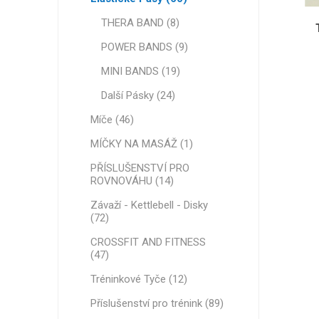
PRO ENE
Medicínské tašky
MINI BA
RECOSPO
THERA BAND (8)
BLAZEPOD
Další Pás
Cryopush
POWER BANDS (9)
Sportovní rekonvalescence
ALTE APA
MINI BANDS (19)
ZÁVAŽÍ -
Zařízení
Další Pásky (24)
Branky, sítě a příslušenství
Míče (46)
MÍČKY NA MASÁŽ (1)
Hliníkové přepravní bedny
VITAMÍN
ULTRAZ
ZÁSADNÍ
PŘÍSLUŠENSTVÍ PRO
VÝKONN
Fitness Vybavení a Doplňky
ROVNOVÁHU (14)
Závaží - Kettlebell - Disky
(72)
CROSSFIT AND FITNESS
(47)
Tréninkové Tyče (12)
Příslušenství pro trénink (89)