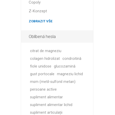
Copoly
Z-Konzept
ZOBRAZIT VŠE
Oblíbená hesla
citrat de magneziu
colagen hidrolizat
condroitină
fiole unidose
glucozamină
gust portocale
magneziu lichid
msm (metil-sulfonil metan)
persoane active
supliment alimentar
supliment alimentar lichid
supliment articulații