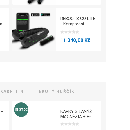
e
REBOOTS GO LITE
on
- Kompresní
systém M
11 040,00 Kč
-KARNITIN
TEKUTÝ HOŘČÍK
IN STOC
 -
KAPKY S LANÝŽ
MAGNÉZIA + B6