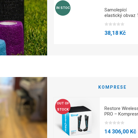
IN STOC
Samolepící
Samolepící
elastický obvaz 10
elastický obvaz 
cm - Červená
cm - Fialová
38,18 Kč
38,18 Kč
VŠECHNY PRODUKTY
KOMPRESE
OUT OF
Cryopush -
Restore Wireles
STOCK
Systém komprese
PRO – Kompresn
a kryoterapie
systém –
COMP200W
9 752,00 Kč
14 306,00 Kč