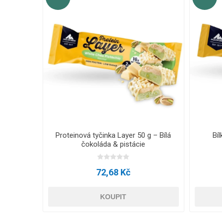
a 55g -
Proteinová tyčinka Layer 50 g – Bílá
Bíl
čokoláda & pistácie
72,68 Kč
KOUPIT