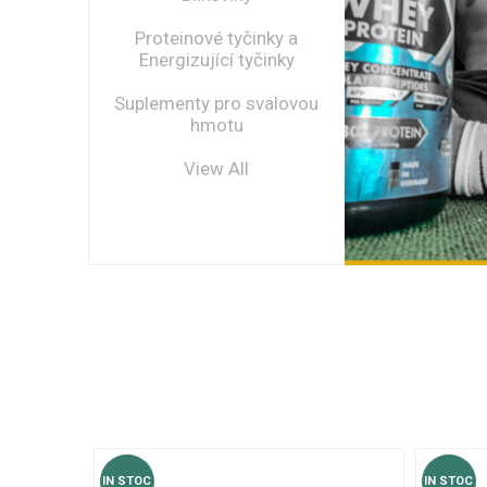
Proteinové tyčinky a
Energizující tyčinky
Suplementy pro svalovou
hmotu
View All
ZOBRAZIT 
IN STOC
IN STOC