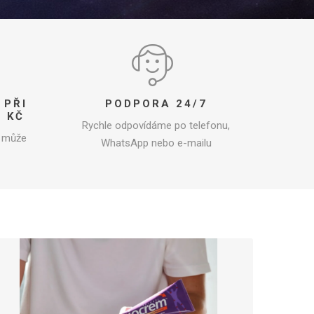
CRYON X PRO
REBOOTS
DALŠÍ CRYO ZAŘÍZENÍ
Icebein™ cryo
É TYČE
PŘÍSLUŠENSTVÍ PRO TRÉNINK
 PŘI
PODPORA 24/7
RECOSPORT
 KČ
Rychle odpovídáme po telefonu,
ž může
WhatsApp nebo e-mailu
SYSTÉMY GPS
E
MONITOROVÁNÍ PRO TÝMY
Příslušenství pro trenéry
Kužely
Tréninkové překážky
Žebřík Agility