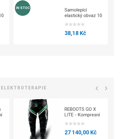
IN STOC
IN STOC
Samolepící
10
elastický obvaz 10
cm - Modrá
38,18 Kč
ELEKTROTERAPIE
s
REBOOTS GO X
í
LITE - Kompresní
Systém Large
27 140,00 Kč