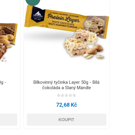
0g -
Bílkovinný tyčinka Layer 50g - Bílá
Bílkov
čokoláda a Slaný Mandle
72,68 Kč
KOUPIT