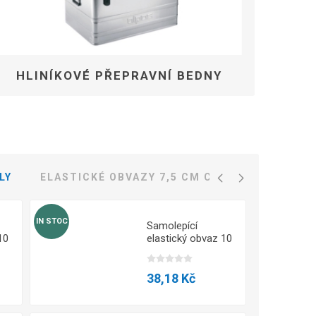
HLINÍKOVÉ PŘEPRAVNÍ BEDNY
LY
ELASTICKÉ OBVAZY 7,5 CM COPOLY
ELAST
IN STOC
IN STOC
Samolepící
10
elastický obvaz 10
cm - Bílá
38,18 Kč