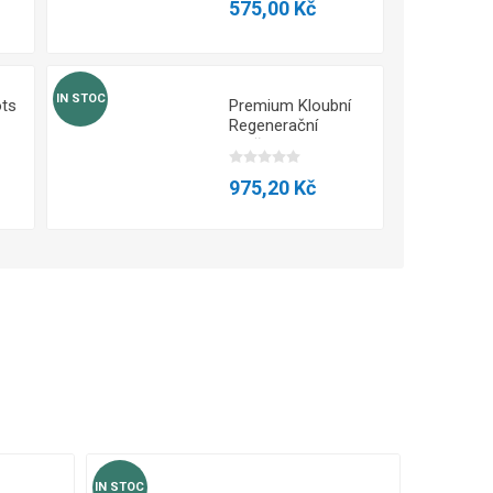
575,00 Kč
IN STOC
ots
Premium Kloubní
Regenerační
Prášek 440g –
Pomeranč – Z-
Konzept
975,20 Kč
IN STOC
IN STOC