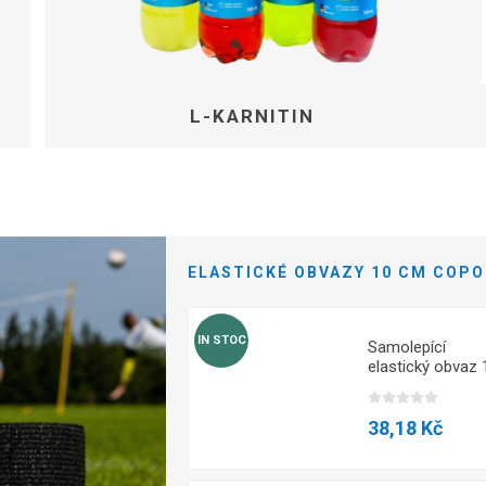
L-KARNITIN
ELASTICKÉ OBVAZY 10 CM COPO
IN STOC
Samolepící
Samolepící
elastický obvaz 10
elastický obvaz 
cm - Oranžová
cm - Béžová
38,18 Kč
38,18 Kč