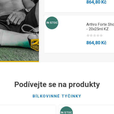
864,80 Kč
IN STOC
Arthro Forte Sh
- 20x25ml KZ
864,80 Kč
VŠECHNY PRODUKTY
Podívejte se na produkty
BÍLKOVINNÉ TYČINKY
IN STOC