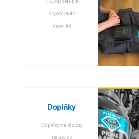
TECAR terapie
Kryoterapie
REBOOTS GO LITE
- Kompresní
View All
systém M
11 040,00 Kč
ZOBRAZIT 
Doplňky
Doplňky na klouby
Bílkoviny