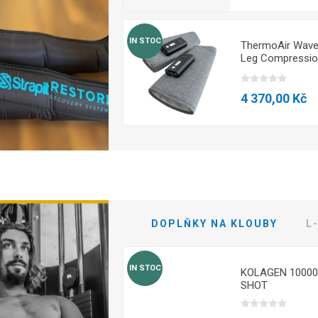
IN STOC
ThermoAir Wav
Leg Compressi
Wraps HiDow
4 370,00 Kč
VŠECHNY PRODUKTY
DOPLŇKY NA KLOUBY
L
IN STOC
KOLAGEN 10000
SHOT