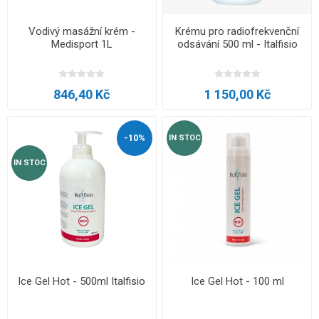
Vodivý masážní krém -
Krému pro radiofrekvenční
Medisport 1L
odsávání 500 ml - Italfisio
846,40 Kč
1 150,00 Kč
-10%
IN STOC
IN STOC
Ice Gel Hot - 500ml Italfisio
Ice Gel Hot - 100 ml