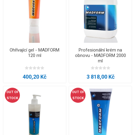
Ohřívající gel - MADFORM
Profesionální krém na
120 ml
obnovu - MADFORM 2000
ml
400,20 Kč
3 818,00 Kč
OUT OF
OUT OF
STOCK
STOCK