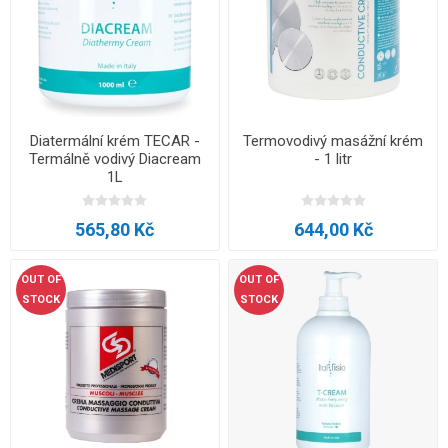
Diatermální krém TECAR -
Termovodivý masážní krém
Termálně vodivý Diacream
- 1 litr
1L
565,80 Kč
644,00 Kč
OUT OF
OUT OF
STOCK
STOCK