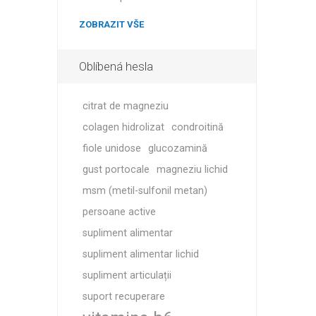
MAGNET
ZOBRAZIT VŠE
KINEZIO
Oblíbená hesla
citrat de magneziu
colagen hidrolizat
condroitină
fiole unidose
glucozamină
gust portocale
magneziu lichid
msm (metil-sulfonil metan)
persoane active
supliment alimentar
supliment alimentar lichid
supliment articulații
suport recuperare