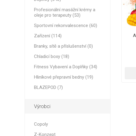
PRO ENE
Medicínské tašky
MINI BA
RECOSPO
Profesionální masážní krémy a
BLAZEPOD
oleje pro terapeuty (53)
Další Pás
Cryopush
Sportovní rekonvalescence (60)
Sportovní rekonvalescence
ALTE APA
A
Zařízení (114)
ZÁVAŽÍ -
Zařízení
Branky, sítě a příslušenství (0)
Branky, sítě a příslušenství
Chladicí boxy (18)
Hliníkové přepravní bedny
VITAMÍN
ULTRAZ
Fitness Vybavení a Doplňky (34)
ZÁSADNÍ
VÝKONN
Fitness Vybavení a Doplňky
Hliníkové přepravní bedny (19)
BLAZEPOD (7)
Výrobci
Copoly
Z-Konzept