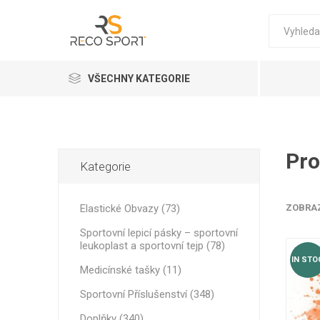
VŠECHNY KATEGORIE
Elastické Obvazy
FITNESS
ELASTIC
D3 TAPE 
DOPLŇKY
ELASTIC
KRÉMY P
PŘÍSLUŠ
KOMPRE
FOTBAL
PŘÍSLUŠ
Kinesiologické pásy
Pro
Kategorie
Sportovní lepicí pásky – sportovní leukoplast a sportovní tejp
Elastické Obvazy (73)
ZOBRA
Doplňky
Sportovní lepicí pásky – sportovní
Sportovní Příslušenství
leukoplast a sportovní tejp (78)
IN STO
Profesionální masážní krémy a oleje pro terapeuty
Medicínské tašky (11)
THERA B
STRAPIT
Sportovní Příslušenství (348)
Chladicí boxy
PRE-WOR
POWER B
REBOOTS
Doplňky (340)