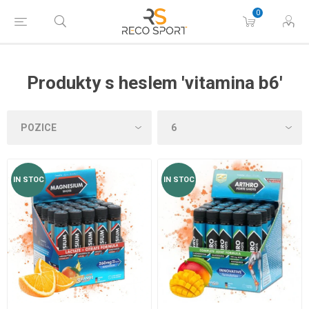
0
Produkty s heslem 'vitamina b6'
IN STOC
IN STOC